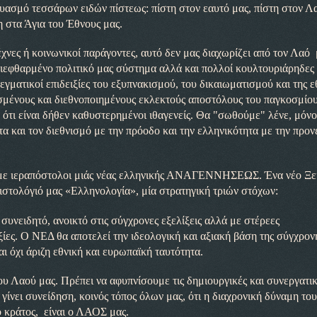
υασμό τεσσάρων ειδών πίστεως: πίστη στον εαυτό μας, πίστη στον Λ
τη στα Άγια του Έθνους μας.
έχνες ή κοινωνικοί παράγοντες, αυτό δεν μας διαχωρίζει από τον Λαό
 διεφθαρμένο πολιτικό μας σύστημα αλλά και πολλοί κουλτουριάρηδες 
εγματικοί επιδειξίες του εξυπνακισμού, του δικαιωματισμού και της ε
σμένους και διεθνοποιημένους εκλεκτούς αποστόλους του παγκοσμίο
 ότι είναι δήθεν καθυστερημένοι ιθαγενείς. Θα "σωθούμε" λένε, μόνο
α και τον διεθνισμό με την πρόοδο και την ελληνικότητα με την προν
νουμε ιεραπόστολοι μιάς νέας ελληνικής ΑΝΑΓΕΝΝΗΣΕΩΣ. Ένα νέο Ξ
ιστολόγιό μας «Ελληνολογία», μία στρατηγική τριών στόχων:
δητό, ανοικτό στις σύγχρονες εξελίξεις αλλά με στέρεες
ξίες.
Ο ΝΕΔ θα αποτελεί την ιδεολογική και αξιακή βάση της σύγχρον
ι όχι άριζη εθνική και ευρωπαϊκή ταυτότητα.
υ Λαού μας. Πρέπει να αφυπνίσουμε τις δημιουργικές και συνεργατι
γίνει συνείδηση, κοινός τόπος όλων μας, ότι η διαχρονική δύναμη του
ο κράτος,
είναι ο ΛΑΟΣ μας.