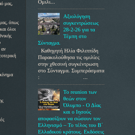
Ομιλι...
αό μας,
Αξιολόγηση
μας, όπως
συγκεντρώσεως
και όλοι
28-2-26 για τα
θνικής
Τέμπη στο
υ
Σύνταγμα.
 αν
Καθηγητή Ηλία Φιλιππίδη
εοτερική
Παρακολούθησα τις ομιλίες
στην χθεσινή συγκέντρωση
στο Σύνταγμα. Συμπεράσματα
εκίνημα
: ...
Το reunion των
θεών στον
ης
Όλυμπο - Ο Δίας
και ο Ιησούς
αποφασίζουν να σώσουν τον
κές
Ελληνισμό – Το τέλος του Β΄
Ελλαδικού κράτους. Εκδόσεις