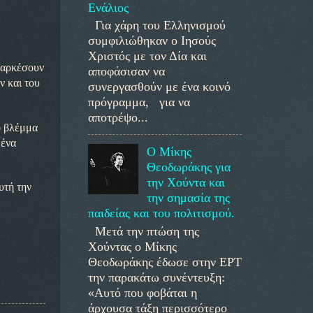
Ενάλιος
Για χάρη του Ελληνισμού
συμφιλιώθηκαν ο Ιησούς
Χριστός με τον Δία και
διαρκέσουν
αποφάσισαν να
ν και του
συνεργασθούν με ένα κοινό
πρόγραμμα, για να
αποτρέψο...
ο βλέμμα
μένα
Ο Μίκης
Θεοδωράκης για
την Χούντα και
υτή την
την σημασία της
παιδείας και του πολιτισμού.
Μετά την πτώση της
Χούντας ο Μίκης
Θεοδωράκης έδωσε στην ΕΡΤ
την παρακάτω συνέντευξη:
«Αυτό που φοβάται η
άρχουσα τάξη περισσότερο