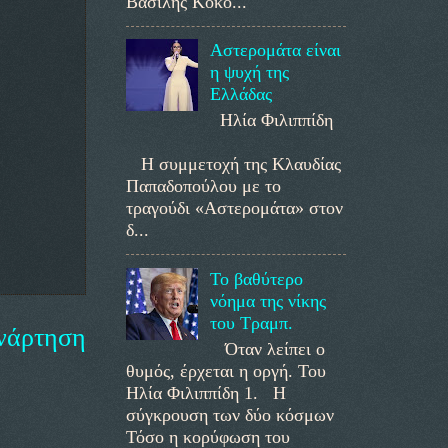
Βασίλης Κοκο...
Αστερομάτα είναι
η ψυχή της
Ελλάδας
Ηλία Φιλιππίδη
Η συμμετοχή της Κλαυδίας
Παπαδοπούλου με το
τραγούδι «Αστερομάτα» στον
δ...
Το βαθύτερο
νόημα της νίκης
του Τραμπ.
νάρτηση
Όταν λείπει ο
θυμός, έρχεται η οργή. Του
Ηλία Φιλιππίδη 1. Η
σύγκρουση των δύο κόσμων
Τόσο η κορύφωση του