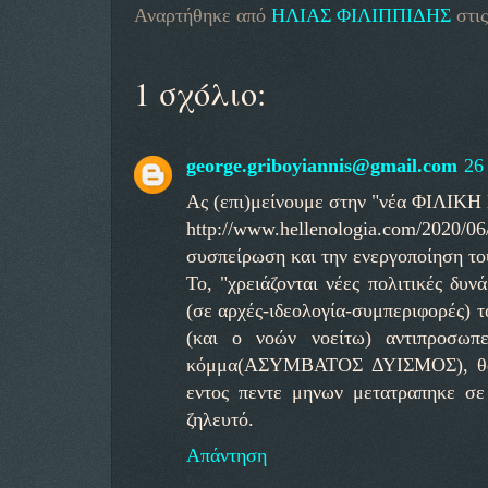
Αναρτήθηκε από
ΗΛΙΑΣ ΦΙΛΙΠΠΙΔΗΣ
στι
1 σχόλιο:
george.griboyiannis@gmail.com
26
Ας (επι)μείνουμε στην "νέα ΦΙΛΙΚΗ
http://www.hellenologia.com/2020/
συσπείρωση και την ενεργοποίηση το
Το, "χρειάζονται νέες πολιτικές δυν
(σε αρχές-ιδεολογία-συμπεριφορές) 
(και ο νοών νοείτω) αντιπροσωπ
κόμμα(ΑΣΥΜΒΑΤΟΣ ΔΥΙΣΜΟΣ), θα φ
εντος πεντε μηνων μετατραπηκε σε
ζηλευτό.
Απάντηση