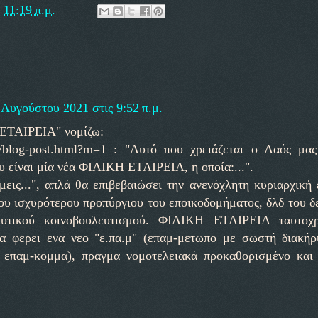
ς
11:19 π.μ.
 Αυγούστου 2021 στις 9:52 π.μ.
 ΕΤΑΙΡΕΙΑ" νομίζω:
06/blog-post.html?m=1 : "Αυτό που χρειάζεται ο Λαός μας
υ είναι μία νέα ΦΙΛΙΚΗ ΕΤΑΙΡΕΙΑ, η οποία:...".
άμεις...", απλά θα επιβεβαιώσει την ανενόχλητη κυριαρχική
του ισχυρότερου προπύργιου του εποικοδομήματος, δλδ του 
ευτικού κοινοβουλευτισμού. ΦΙΛΙΚΗ ΕΤΑΙΡΕΙΑ ταυτοχ
ερει ενα νεο "ε.πα.μ" (επαμ-μετωπο με σωστή διακήρ
 επαμ-κομμα), πραγμα νομοτελειακά προκαθορισμένο και