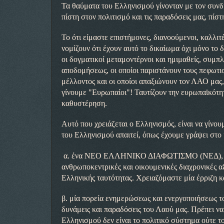
Τα θαύματα του Ελληνισμού γίνονταν με τον συνδ
πίστη στον πολιτισμό και τις παραδόσεις μας, πίσ
Το ότι είμαστε επιστήμονες, διανοούμενοι, καλλιτ
νομίζουν ότι έχουν αυτό το δικαίωμα όχι μόνο το
οι δογματικοί μεταμοντέρνοι και ημιμαθείς, συμπλ
αποδομήσεως, οι οποίοι παριστάνουν τους πεφωτι
μέλλοντος και οι οποίοι απαξιώνουν τον ΛΑΟ μας,
γίνουμε "Ευρωπαίοι"! Ταυτίζουν την ευρωπαϊκότητ
καθυστέρηση.
Αυτό που χρειάζεται ο Ελληνισμός, είναι να γί
του Ελληνισμού απαιτεί, όπως έχουμε γράψει στο 
α. ένα ΝΕΟ ΕΛΛΗΝΙΚΟ ΔΙΑΦΩΤΙΣΜΟ (ΝΕΔ), συνει
ανθρωποκεντρικές και οικουμενικές διαχρονικές α
Ελληνικής ταυτότητας. Χρειαζόμαστε μία έρριζη κα
β. μία πορεία ενημερώσεως και ενεργοποιήσεως το
δυνάμεις και παραδόσεις του Λαού μας. Πρέπει να 
Ελληνισμού δεν είναι το πολιτικό σύστημα ούτε τ