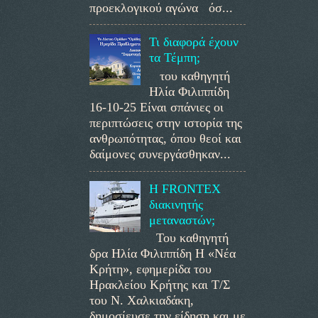
προεκλογικού αγώνα όσ...
Τι διαφορά έχουν
τα Τέμπη;
του καθηγητή
Ηλία Φιλιππίδη
16-10-25 Είναι σπάνιες οι
περιπτώσεις στην ιστορία της
ανθρωπότητας, όπου θεοί και
δαίμονες συνεργάσθηκαν...
Η FRONTEX
διακινητής
μεταναστών;
Του καθηγητή
δρα Ηλία Φιλιππίδη Η «Νέα
Κρήτη», εφημερίδα του
Ηρακλείου Κρήτης και Τ/Σ
του Ν. Χαλκιαδάκη,
δημοσίευσε την είδηση και με