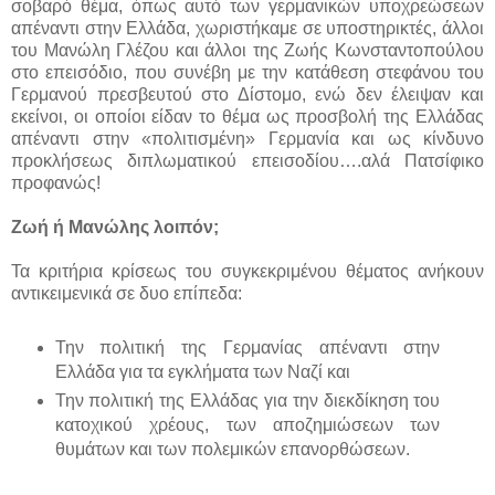
σοβαρό θέμα, όπως αυτό των γερμανικών υποχρεώσεων
απέναντι στην Ελλάδα, χωριστήκαμε σε υποστηρικτές, άλλοι
του Μανώλη Γλέζου και άλλοι της Ζωής Κωνσταντοπούλου
στο επεισόδιο, που συνέβη με την κατάθεση στεφάνου του
Γερμανού πρεσβευτού στο Δίστομο, ενώ δεν έλειψαν και
εκείνοι, οι οποίοι είδαν το θέμα ως προσβολή της Ελλάδας
απέναντι στην «πολιτισμένη» Γερμανία και ως κίνδυνο
προκλήσεως διπλωματικού επεισοδίου….αλά Πατσίφικο
προφανώς!
Ζωή ή Μανώλης λοιπόν;
Τα κριτήρια κρίσεως του συγκεκριμένου θέματος ανήκουν
αντικειμενικά σε δυο επίπεδα:
Την πολιτική της Γερμανίας απέναντι στην
Ελλάδα για τα εγκλήματα των Ναζί και
Την πολιτική της Ελλάδας για την διεκδίκηση του
κατοχικού χρέους, των αποζημιώσεων των
θυμάτων και των πολεμικών επανορθώσεων.