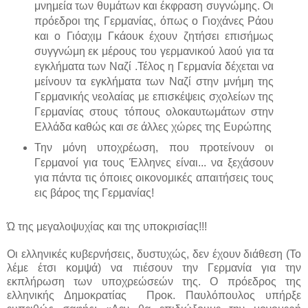
μνημεία των θυμάτων και έκφραση συγνώμης. Οι
πρόεδροι της Γερμανίας, όπως ο Γιοχάνες Ράου
και ο Γιόαχιμ Γκάουκ έχουν ζητήσει επισήμως
συγγνώμη εκ μέρους του γερμανικού λαού για τα
εγκλήματα των Ναζί .Τέλος η Γερμανία δέχεται να
μείνουν τα εγκλήματα των Ναζί στην μνήμη της
Γερμανικής νεολαίας με επισκέψεις σχολείων της
Γερμανίας στους τόπους ολοκαυτωμάτων στην
Ελλάδα καθώς και σε άλλες χώρες της Ευρώπης
Την μόνη υποχρέωση, που προτείνουν οι
Γερμανοί για τους Έλληνες είναι... να ξεχάσουν
για πάντα τις όποιες οικονομικές απαιτήσεις τους
εις βάρος της Γερμανίας!
Ώ της μεγαλοψυχίας και της υποκρισίας!!!
Οι ελληνικές κυβερνήσεις, δυστυχώς, δεν έχουν διάθεση (Το
λέμε έτσι κομψά) να πιέσουν την Γερμανία για την
εκπλήρωση των υποχρεώσεών της. Ο πρόεδρος της
ελληνικής Δημοκρατίας Προκ. Παυλόπουλος υπήρξε