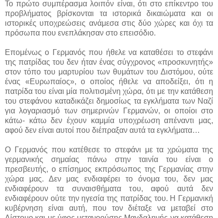
Το πρώτο συμπέρασμα λοιπόν είναι, ότι στο επίκεντρο του
προβλήματος βρίσκονται τα ιστορικά δικαιώματα και οι
ιστορικές υποχρεώσεις ανάμεσα στις δύο χώρες και όχι τα
πρόσωπα που ενεπλάκησαν στο επεισόδιο.
Επομένως ο Γερμανός που ήθελε να καταθέσει το στεφάνι
της πατρίδας του δεν ήταν ένας σύγχρονος «προσκυνητής»
στον τόπο του μαρτυρίου των θυμάτων του Διστόμου, ούτε
ένας «Ευρωπαίος», ο οποίος ήθελε να αποδείξει, ότι η
πατρίδα του είναι μία πολιτισμένη χώρα, ότι με την κατάθεση
του στεφάνου καταδικάζει δημοσίως τα εγκλήματα των Ναζί
για λογαριασμό των σημερινών Γερμανών, οι οποίοι στο
κάτω- κάτω δεν έχουν καμμία υποχρέωση απέναντι μας,
αφού δεν είναι αυτοί που διέπραξαν αυτά τα εγκλήματα…
Ο Γερμανός που κατέθεσε το στεφάνι με τα χρώματα της
γερμανικής σημαίας πάνω στην ταινία του είναι ο
πρεσβευτής, ο επίσημος εκπρόσωπος της Γερμανίας στην
χώρα μας. Δεν μας ενδιαφέρει το όνομα του, δεν μας
ενδιαφέρουν τα συναισθήματα του, αφού αυτά δεν
ενδιαφέρουν ούτε την ηγεσία της πατρίδας του. Η Γερμανική
κυβέρνηση είναι αυτή, που τον διέταξε να μεταβεί στο
Δίστομο και με ύφος μετανοούσης Μαγδαληνής να κατάθεση