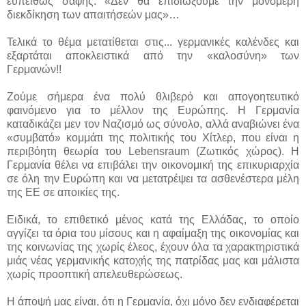
ευπειθώς σαφής: «Δεν θα επιδιώξουμε την μονομερή
διεκδίκηση των απαιτήσεών μας»…
Τελικά το θέμα μετατίθεται στις... γερμανικές καλένδες και
εξαρτάται αποκλειστικά από την «καλοσύνη» των
Γερμανών!!
Ζούμε σήμερα ένα πολύ θλιβερό και απογοητευτικό
φαινόμενο για το μέλλον της Ευρώπης. Η Γερμανία
καταδικάζει μεν τον Ναζισμό ως σύνολο, αλλά αναβιώνει ένα
«συμβατό» κομμάτι της πολιτικής του Χίτλερ, που είναι η
περιβόητη θεωρία του Lebensraum (Ζωτικός χώρος). Η
Γερμανία θέλει να επιβάλει την οικονομική της επικυριαρχία
σε όλη την Ευρώπη και να μετατρέψει τα ασθενέστερα μέλη
της ΕΕ σε αποικίες της.
Ειδικά, το επιθετικό μένος κατά της Ελλάδας, το οποίο
αγγίζει τα όρια του μίσους και η αφαίμαξη της οικονομίας και
της κοινωνίας της χωρίς έλεος, έχουν όλα τα χαρακτηριστικά
μιάς νέας γερμανικής κατοχής της πατρίδας μας και μάλιστα
χωρίς προοπτική απελευθερώσεως.
Η άποψή μας είναι, ότι η Γερμανία, όχι μόνο δεν ενδιαφέρεται