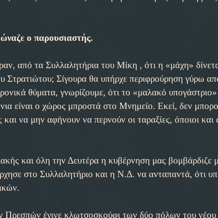
φώναζε ο παρουσιαστής.
αν, από τα Συλλαλητήρια του Μίκη , ότι η «μάχη» δίνετ
 Στρατιώτου; Σίγουρα θα υπήρχε περιφρούρηση γύρω απ
χρονικά θύματα, γνωρίζουμε, ότι το «μαλακό υπογάστριο»
νια είναι ο χώρος μπροστά στο Μνημείο. Εκεί, δεν μπορ
και να μην αφήνουν να περνούν οι ταραξίες, όποιοι και α
ιακής και όλη την Δευτέρα η κυβέρνηση μας βομβάρδιζε 
ρχησε στο Συλλαλητήριο και η Ν.Δ. να ανταπαντά, ότι υπ
ικών.
ων Πρεσπών έγινε κλωτσοσκούφι των δύο πόλων του νέου