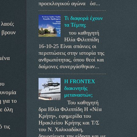
προεκλογικού αγώνα όσ...
Τι διαφορά έχουν
 λαού;
τα Τέμπη;
α βρουν
του καθηγητή
Ηλία Φιλιππίδη
16-10-25 Είναι σπάνιες οι
περιπτώσεις στην ιστορία της
μένα
ανθρωπότητας, όπου θεοί και
δαίμονες συνεργάσθηκαν...
Η FRONTEX
ου
διακινητής
τυνομία
μεταναστών;
 για το
Του καθηγητή
δρα Ηλία Φιλιππίδη Η «Νέα
ε όλη
Κρήτη», εφημερίδα του
Ηρακλείου Κρήτης και Τ/Σ
 τις
του Ν. Χαλκιαδάκη,
δημοσίευσε την είδηση και με