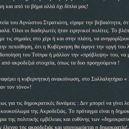
η και από το βήμα αλλά όχι δίπλα μας!
εία του Αγνώστου Στρατιώτη, είχαμε την βεβαιότητα, ότ
αλά. Όλοι οι διαδηλωτές ήταν ειρηνικοί πολίτες. Το βλέ
ε τις σημαίες στο χέρι ή και στην πλάτη, να ανηφορίζου
 την πεποίθηση, ότι η Κυβέρνηση θα άφηνε την οργή του 
ειδοποίηση του Τσίπρα ή μάλλον την «πρόβλεψη» του, να 
από ακροδεξιά στοιχεία, όπως τα δυο προηγούμενα !
ναφέρει η κυβερνητική ανακοίνωση, στο Συλλαλητήριο «
αν τον τόνο»!
ς για τις δημοκρατικές δυνάμεις : Δεν μπορεί να γίνει λ
ο κουκούλωμα της Ακροδεξιάς. Το πρόταγμα είναι η δημοκ
όρια της πολιτικής εμβέλειας και ευθύνης των «δημοκρατ
 έλεγχο της ακροδεξιάς και υπονομεύεται η δημοκρατία!..