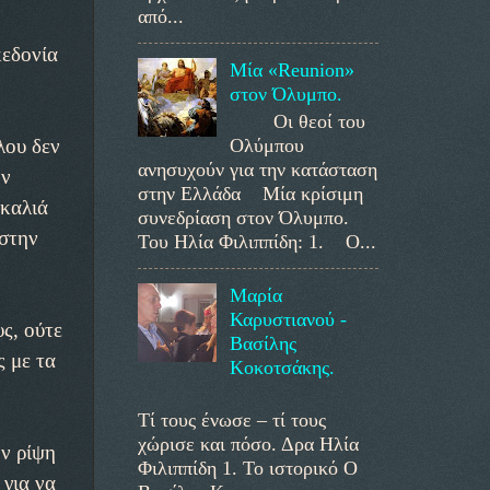
από...
κεδονία
Μία «Reunion»
στον Όλυμπο.
Οι θεοί του
Ολύμπου
λου δεν
ανησυχούν για την κατάσταση
ων
στην Ελλάδα Μία κρίσιμη
σκαλιά
συνεδρίαση στον Όλυμπο.
 στην
Του Ηλία Φιλιππίδη: 1. Ο...
Μαρία
Καρυστιανού -
ς, ούτε
Βασίλης
ς με τα
Κοκοτσάκης.
Τί τους ένωσε – τί τους
χώρισε και πόσο. Δρα Ηλία
ν ρίψη
Φιλιππίδη 1. Το ιστορικό Ο
 για να