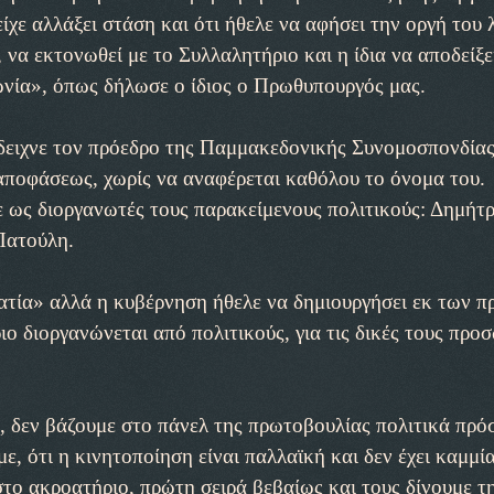
ίχε αλλάξει στάση και ότι ήθελε να αφήσει την οργή του 
α εκτονωθεί με το Συλλαλητήριο και η ίδια να αποδείξει
φωνία», όπως δήλωσε ο ίδιος ο Πρωθυπουργός μας.
έδειχνε τον πρόεδρο της Παμμακεδονικής Συνομοσπονδίας
 αποφάσεως, χωρίς να αναφέρεται καθόλου το όνομα του.
 ως διοργανωτές τους παρακείμενους πολιτικούς: Δημήτ
Πατούλη.
ατία» αλλά η κυβέρνηση ήθελε να δημιουργήσει εκ των π
ο διοργανώνεται από πολιτικούς, για τις δικές τους προ
, δεν βάζουμε στο πάνελ της πρωτοβουλίας πολιτικά πρ
ε, ότι η κινητοποίηση είναι παλλαϊκή και δεν έχει καμμί
το ακροατήριο, πρώτη σειρά βεβαίως και τους δίνουμε τ