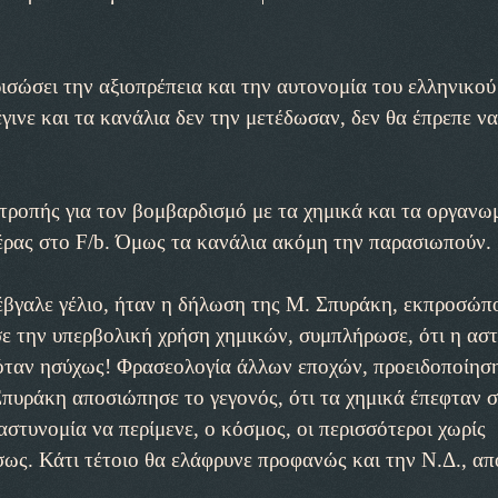
ισώσει την αξιοπρέπεια και την αυτονομία του ελληνικού
ινε και τα κανάλια δεν την μετέδωσαν, δεν θα έπρεπε ν
τροπής για τον βομβαρδισμό με τα χημικά και τα οργανω
έρας στο F/b. Όμως τα κανάλια ακόμη την παρασιωπούν.
 έβγαλε γέλιο, ήταν η δήλωση της Μ. Σπυράκη, εκπροσώπ
σε την υπερβολική χρήση χημικών, συμπλήρωσε, ότι η ασ
υόταν ησύχως! Φρασεολογία άλλων εποχών, προειδοποίηση
Σπυράκη αποσιώπησε το γεγονός, ότι τα χημικά έπεφταν σ
αστυνομία να περίμενε, ο κόσμος, οι περισσότεροι χωρίς
ως. Κάτι τέτοιο θα ελάφρυνε προφανώς και την Ν.Δ., από