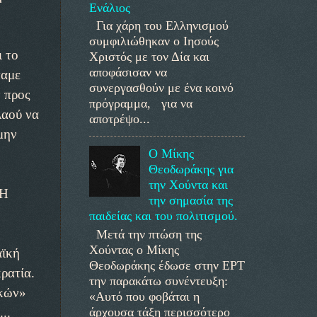
Ενάλιος
Για χάρη του Ελληνισμού
συμφιλιώθηκαν ο Ιησούς
ι το
Χριστός με τον Δία και
αποφάσισαν να
παμε
συνεργασθούν με ένα κοινό
ν προς
πρόγραμμα, για να
λαού να
αποτρέψο...
μην
Ο Μίκης
Θεοδωράκης για
την Χούντα και
 Η
την σημασία της
παιδείας και του πολιτισμού.
Μετά την πτώση της
Χούντας ο Μίκης
αϊκή
Θεοδωράκης έδωσε στην ΕΡΤ
ρατία.
την παρακάτω συνέντευξη:
ικών»
«Αυτό που φοβάται η
άρχουσα τάξη περισσότερο
..