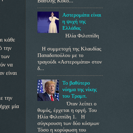
Βασίλης Κοκο...
Αστερομάτα είναι
η ψυχή της
Ελλάδας
Ηλία Φιλιππίδη
αι κάθε
ό την
Η συμμετοχή της Κλαυδίας
Παπαδοπούλου με το
 των
τραγούδι «Αστερομάτα» στον
ούν να
δ...
ν είναι
Το βαθύτερο
νόημα της νίκης
του Τραμπ.
με την
Όταν λείπει ο
ήρχε μία
θυμός, έρχεται η οργή. Του
Ηλία Φιλιππίδη 1. Η
σύγκρουση των δύο κόσμων
Τόσο η κορύφωση του