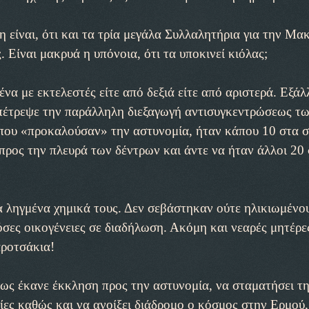
 είναι, ότι και τα τρία μεγάλα Συλλαλητήρια για την Μα
 Είναι μακρυά η υπόνοια, ότι τα υποκινεί κιόλας;
α με εκτελεστές είτε από δεξιά είτε από αριστερά. Εξάλ
επέτρεψε την παράλληλη διεξαγωγή αντισυγκεντρώσεως τ
 που «προκαλούσαν» την αστυνομία, ήταν κάπου 10 στα 
προς την πλευρά των δέντρων και άντε να ήταν άλλοι 20
 ληγμένα χημικά τους. Δεν σεβάστηκαν ούτε ηλικιωμένου
όσες οικογένειες σε διαδήλωση. Ακόμη και νεαρές μητέρε
αροτσάκια!
ως έκανε έκκληση προς την αστυνομία, να σταματήσει τη
ες καθώς και να ανοίξει διάδρομο ο κόσμος στην Ερμού,