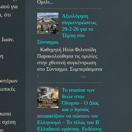
Ομιλι...
λαού για
, ότι
Αξιολόγηση
συγκεντρώσεως
28-2-26 για τα
Τέμπη στο
 Ιωαν.
Σύνταγμα.
Καθηγητή Ηλία Φιλιππίδη
ρη
Παρακολούθησα τις ομιλίες
στην χθεσινή συγκέντρωση
στο Σύνταγμα. Συμπεράσματα
: ...
ροτέρων
σωπικές
Το reunion των
θεών στον
Όλυμπο - Ο Δίας
και ο Ιησούς
όσωπα
αποφασίζουν να σώσουν τον
α σχέση
Ελληνισμό – Το τέλος του Β΄
Ελλαδικού κράτους. Εκδόσεις
ην