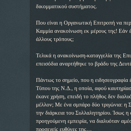
δικομματικού συστήματος.
Που είναι η Οργανωτική Επιτροπή να περ
Καμμία ανακοίνωση εκ μέρους της! Εάν έγ
άλλους τρόπους;
Τελικά η ανακοίνωση-καταγγελία της Επι
επεισόδια αναρτήθηκε το βράδυ της Δευτ
Πάντως το σημείο, που η ειδησεογραφία
Τύπου της Ν.Δ., η οποία, αφού καυτηρία
έκανε χρήση, επειδή το πλήθος δεν διαλ
μέλλον; Με ένα σμπάρο δύο τριγώνια: η 
την διάρκεια του Συλλαλητηρίου. Ίσως η 
προηγούμενη εμπειρία, να διαλυόταν αμέσ
προσεχείς ευθύνες της…