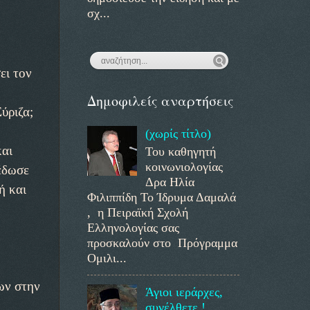
σχ...
ει τον
Δημοφιλείς αναρτήσεις
ύριζα;
(χωρίς τίτλο)
και
Του καθηγητή
κοινωνιολογίας
έδωσε
Δρα Ηλία
ή και
Φιλιππίδη Το Ίδρυμα Δαμαλά
, η Πειραϊκή Σχολή
Ελληνολογίας σας
προσκαλούν στο Πρόγραμμα
Ομιλι...
ων στην
Άγιοι ιεράρχες,
συνέλθετε !