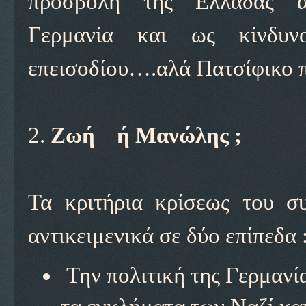
προσβολή της Ελλάδας απ
Γερμανία και ως κίνδυν
επεισοδίου….αλά Πατσίφικο 
2.
Ζωή ή Μανώλης ;
Τα κριτήρια κρίσεως του σ
αντικειμενικά σε δύο επίπεδα 
Την πολιτική της Γερμανί