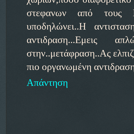
στεφανων από τους Κ
υποδηλώνει..Η αντιστα
αντιδραση...Εμεις 
στην..μετάφραση..Ας ελπι
πιο οργανωμένη αντιδραση
Απάντηση