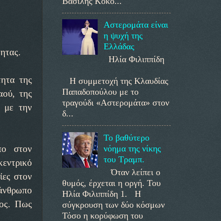
Βασίλης Κοκο...
Αστερομάτα είναι
η ψυχή της
Ελλάδας
τητας.
Ηλία Φιλιππίδη
τητα της
Η συμμετοχή της Κλαυδίας
Παπαδοπούλου με το
αού, της
τραγούδι «Αστερομάτα» στον
ς με την
δ...
Το βαθύτερο
νόημα της νίκης
πο στον
του Τραμπ.
κεντρικό
Όταν λείπει ο
ίες στον
θυμός, έρχεται η οργή. Του
 άνθρωπο
Ηλία Φιλιππίδη 1. Η
πος. Πως
σύγκρουση των δύο κόσμων
Τόσο η κορύφωση του