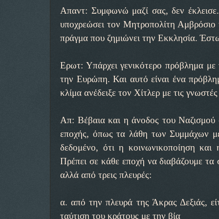
Απαντ: Συμφωνώ μαζί σας, δεν έκλεισε.
υποχρεώσει τον Μητροπολίτη Αμβρόσιο 
πράγμα που ζημιώνει την Εκκλησία. Έστω
Ερωτ: Υπάρχει γενικότερο πρόβλημα με 
την Ευρώπη. Και αυτό είναι ένα πρόβλημ
κλίμα ανέδειξε τον Χίτλερ με τις γνωστέ
Απ: Βέβαια και η άνοδος του Ναζισμού σ
εποχής, όπως τα λάθη των Συμμάχων μ
δεδομένο, ότι η κοινωνικοποίηση και 
Πρέπει σε κάθε εποχή να διαβάζουμε τα 
αλλά από τρεις πλευρές:
α. από την πλευρά της Άκρας Δεξιάς, εί
ταύτιση του κράτους με την βία