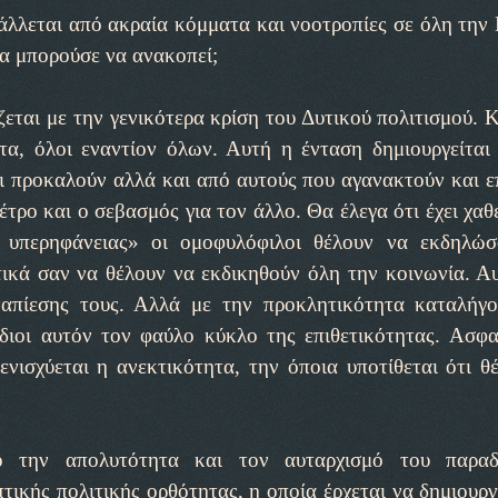
άλλεται από ακραία κόμματα και νοοτροπίες σε όλη την
α μπορούσε να ανακοπεί;
εται με την γενικότερα κρίση του Δυτικού πολιτισμού. Κ
ητα, όλοι εναντίον όλων. Αυτή η ένταση δημιουργείται
ι προκαλούν αλλά και από αυτούς που αγανακτούν και επ
έτρο και ο σεβασμός για τον άλλο. Θα έλεγα ότι έχει χαθ
ς υπερηφάνειας» οι ομοφυλόφιλοι θέλουν να εκδηλώ
ικά σαν να θέλουν να εκδικηθούν όλη την κοινωνία. Αυ
απίεσης τους. Αλλά με την προκλητικότητα καταλήγ
ίδιοι αυτόν τον φαύλο κύκλο της επιθετικότητας. Ασφ
ενισχύεται η ανεκτικότητα, την όποια υποτίθεται ότι θ
 την απολυτότητα και τον αυταρχισμό του παραδ
τικής πολιτικής ορθότητας, η οποία έρχεται να δημιουργ