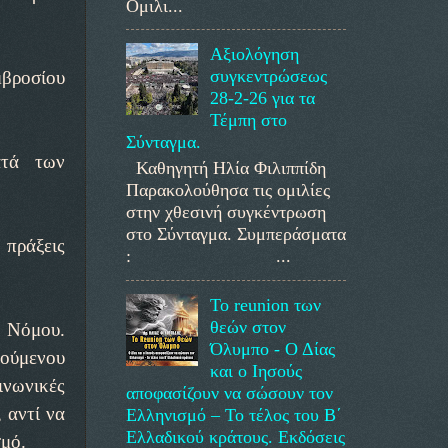
Ομιλι...
Αξιολόγηση
συγκεντρώσεως
βροσίου
28-2-26 για τα
Τέμπη στο
Σύνταγμα.
ατά των
Καθηγητή Ηλία Φιλιππίδη
Παρακολούθησα τις ομιλίες
στην χθεσινή συγκέντρωση
στο Σύνταγμα. Συμπεράσματα
 πράξεις
: ...
Το reunion των
θεών στον
ς Νόμου.
Όλυμπο - Ο Δίας
ούμενου
και ο Ιησούς
ινωνικές
αποφασίζουν να σώσουν τον
 αντί να
Ελληνισμό – Το τέλος του Β΄
Ελλαδικού κράτους. Εκδόσεις
σμό.