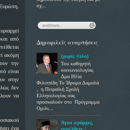
σχ...
 Ευρώπη.
υριαρχεί
 και από
Δημοφιλείς αναρτήσεις
ιτίθεται
εί ακόμη
(χωρίς τίτλο)
σουν την
Του καθηγητή
κοινωνιολογίας
τό είναι
Δρα Ηλία
ουν στην
Φιλιππίδη Το Ίδρυμα Δαμαλά
αλώς δεν
, η Πειραϊκή Σχολή
Ελληνολογίας σας
έλουν να
προσκαλούν στο Πρόγραμμα
Ομιλι...
οσιακού
Άγιοι ιεράρχες,
ήσει ένα
συνέλθετε !