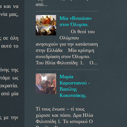
από...
α και να
νία μας,
Μία «Reunion»
στον Όλυμπο.
Οι θεοί του
Ολύμπου
ς σε όλη
ανησυχούν για την κατάσταση
 αυτό το
στην Ελλάδα Μία κρίσιμη
συνεδρίαση στον Όλυμπο.
Του Ηλία Φιλιππίδη: 1. Ο...
ίνης της
Μαρία
ατάμε ως
Καρυστιανού -
οκρατία.
Βασίλης
 από μία
Κοκοτσάκης.
Τί τους ένωσε – τί τους
χώρισε και πόσο. Δρα Ηλία
ς με την
Φιλιππίδη 1. Το ιστορικό Ο