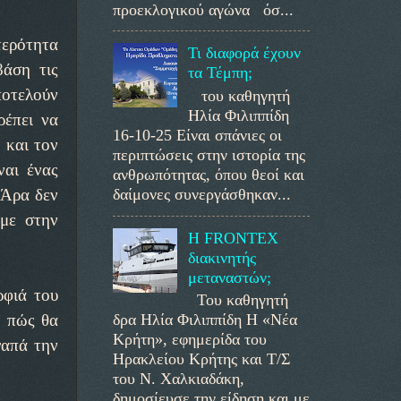
προεκλογικού αγώνα όσ...
τερότητα
Τι διαφορά έχουν
βάση τις
τα Τέμπη;
ποτελούν
του καθηγητή
Ηλία Φιλιππίδη
ρέπει να
16-10-25 Είναι σπάνιες οι
 και τον
περιπτώσεις στην ιστορία της
ναι ένας
ανθρωπότητας, όπου θεοί και
δαίμονες συνεργάσθηκαν...
 Άρα δεν
ύμε στην
Η FRONTEX
διακινητής
μεταναστών;
ρφιά του
Του καθηγητή
δρα Ηλία Φιλιππίδη Η «Νέα
ο πώς θα
Κρήτη», εφημερίδα του
γαπά την
Ηρακλείου Κρήτης και Τ/Σ
του Ν. Χαλκιαδάκη,
δημοσίευσε την είδηση και με