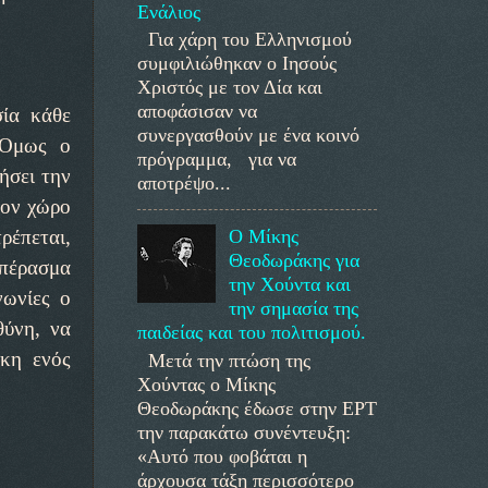
Ενάλιος
Για χάρη του Ελληνισμού
συμφιλιώθηκαν ο Ιησούς
Χριστός με τον Δία και
αποφάσισαν να
σία κάθε
συνεργασθούν με ένα κοινό
. Όμως ο
πρόγραμμα, για να
ήσει την
αποτρέψο...
τον χώρο
Ο Μίκης
ρέπεται,
Θεοδωράκης για
μπέρασμα
την Χούντα και
νωνίες ο
την σημασία της
θύνη, να
παιδείας και του πολιτισμού.
ίκη ενός
Μετά την πτώση της
Χούντας ο Μίκης
Θεοδωράκης έδωσε στην ΕΡΤ
την παρακάτω συνέντευξη:
«Αυτό που φοβάται η
άρχουσα τάξη περισσότερο