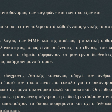
 παντοδυναμίας των «αγορών» και των τραπεζών και
ία κηρύττει τον πόλεμο κατά κάθε έννοιας γενικής ταυτό
υ λόγου, των ΜΜΕ και της παιδείας η πολιτική ορθό
γικότητας, όπως είναι οι έννοιες του έθνους, του λ
ε αυτό το σημείο συμφωνούν οι μοντέρνοι διεθνιστέ
ία, υπάρχουν μόνο άτομα».
ς σύγχρονης Δυτικής κοινωνίας οδηγεί τον άνθρω
τ΄αυτό τον τρόπο είναι πιο εύκολο για το οικονομο
ωπο όχι μόνο οικονομικά αλλά και πολιτικά. Οι επιθυμ
μίσεις, η κοινωνική σύγκριση, η επίδειξη εντάσσουν τον
υ αποφασίζουν τα όποια συμφέροντα και όχι ο άνθρω
κατάσταση;